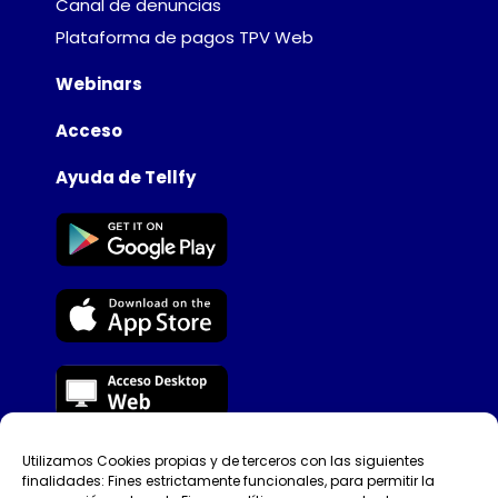
Canal de denuncias
Plataforma de pagos TPV Web
Webinars
Acceso
Ayuda de Tellfy
Utilizamos Cookies propias y de terceros con las siguientes
©Tellfy 2026
finalidades: Fines estrictamente funcionales, para permitir la