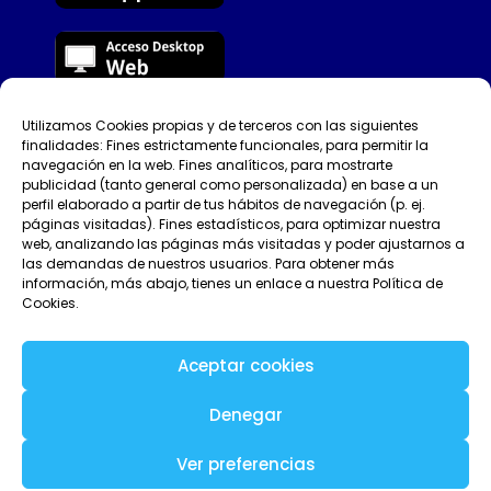
Utilizamos Cookies propias y de terceros con las siguientes
©Tellfy 2026
finalidades: Fines estrictamente funcionales, para permitir la
navegación en la web. Fines analíticos, para mostrarte
Política de Privacidad
publicidad (tanto general como personalizada) en base a un
perfil elaborado a partir de tus hábitos de navegación (p. ej.
páginas visitadas). Fines estadísticos, para optimizar nuestra
Condiciones de uso
web, analizando las páginas más visitadas y poder ajustarnos a
las demandas de nuestros usuarios. Para obtener más
Aviso legal
información, más abajo, tienes un enlace a nuestra Política de
Cookies.
Contacta con nosotros
Aceptar cookies
Estado del servicio
Denegar
Política de Cookies (UE)
Ver preferencias
Español
English
Català