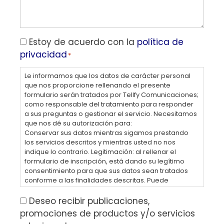
Privacidad
Estoy de acuerdo con la
política de
privacidad
*
*
Le informamos que los datos de carácter personal
que nos proporcione rellenando el presente
formulario serán tratados por Tellfy Comunicaciones;
como responsable del tratamiento para responder
a sus preguntas o gestionar el servicio. Necesitamos
que nos dé su autorización para:
Conservar sus datos mientras sigamos prestando
los servicios descritos y mientras usted no nos
indique lo contrario. Legitimación: al rellenar el
formulario de inscripción, está dando su legítimo
consentimiento para que sus datos sean tratados
conforme a las finalidades descritas. Puede
consultar nuestra política de protección de datos
personales en https://tellfy.com/es/privacidad.
Publicidad
Deseo recibir publicaciones,
Podrá ejercer sus derechos enviando un correo
promociones de productos y/o servicios
electrónico a rgpd@nextret.net o enviando una