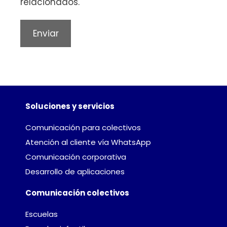
relacionados.
solicitud a la dirección Rambla Catalunya 33, Bajo 1a,
08007 – Barcelona, ES
Soluciones y servicios
Comunicación para colectivos
Atención al cliente vía WhatsApp
Comunicación corporativa
Desarrollo de aplicaciones
Comunicación colectivos
Escuelas