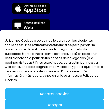
Utilizamos Cookies propias y de terceros con las siguientes
©Tellfy 2026
finalidades: Fines estrictamente funcionales, para permitir la
navegación en la web. Fines analíticos, para mostrarte
Política de Privacidad
publicidad (tanto general como personalizada) en base a un
perfil elaborado a partir de tus hábitos de navegación (p. ej.
páginas visitadas). Fines estadísticos, para optimizar nuestra
Condiciones de uso
web, analizando las páginas más visitadas y poder ajustarnos a
las demandas de nuestros usuarios. Para obtener más
Aviso legal
información, más abajo, tienes un enlace a nuestra Política de
Cookies.
Contacta con nosotros
Aceptar cookies
Estado del servicio
Denegar
Política de Cookies (UE)